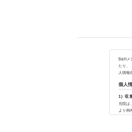
B&H
たり、
人情報
個人
1) 
当院は
より例
などの
2) 