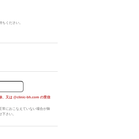
持ちください。
@clinic-bh.com の受信
正常におこなえていない場合が御
せ下さい。