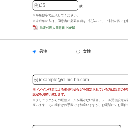
歳
※半角数字で記入してください。
※未成年の方は、同意書に必要事項をご記入の上、ご来院の際にお
法定代理人同意書 PDF版
男性
女性
※ドメイン指定による受信拒否などを設定されている方は設定の解除、又は 
設定をお願い致します。
※クリニックからの返信メールが届かない場合、メール受信設定が
座います。その場合はお手数では御座いますが、お電話にてお問合