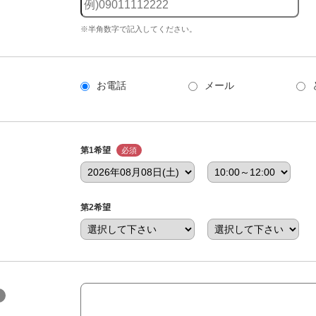
※半角数字で記入してください。
お電話
メール
第1希望
必須
第2希望
意