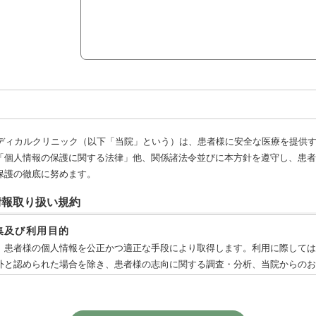
メディカルクリニック（以下「当院」という）は、患者様に安全な医療を提供
「個人情報の保護に関する法律」他、関係諸法令並びに本方針を遵守し、患者
保護の徹底に努めます。
情報取り扱い規約
収集及び利用目的
、患者様の個人情報を公正かつ適正な手段により取得します。利用に際しては
外と認められた場合を除き、患者様の志向に関する調査・分析、当院からのお
目的の範囲内でのみ利用し、患者様の同意なくその範囲を超えて利用しません
外部委託